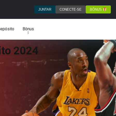
JUNTAR
CONECTE-SE
BÔNUS
depósito
Bônus
ito 2024