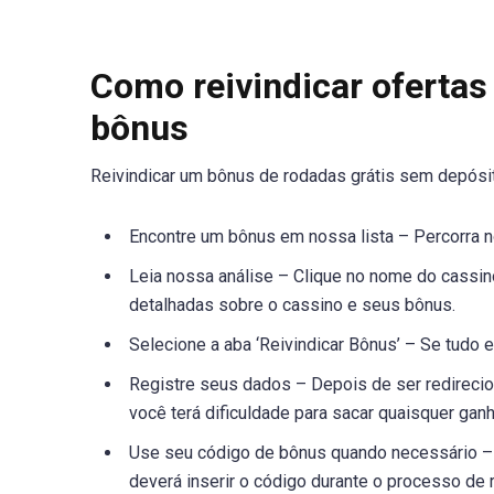
Como reivindicar ofertas
bônus
Reivindicar um bônus de rodadas grátis sem depósit
Encontre um bônus em nossa lista – Percorra no
Leia nossa análise – Clique no nome do cassino
detalhadas sobre o cassino e seus bônus.
Selecione a aba ‘Reivindicar Bônus’ – Se tudo e
Registre seus dados – Depois de ser redirecio
você terá dificuldade para sacar quaisquer ganh
Use seu código de bônus quando necessário – 
deverá inserir o código durante o processo de r