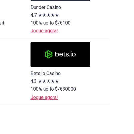
Dunder Casino
4.7 ★★★★★
it
100% up to $/€100
Jogue agora!
Bets.io Casino
4.3 ★★★★★
100% up to $/€30000
Jogue agora!