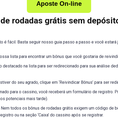
Aposte On-line
 de rodadas grátis sem depósi
o é fácil. Basta seguir nosso guia passo a passo e você estará 
ssa lista para encontrar um bônus que você gostaria de reivindi
 destacado na lista para ser redirecionado para sua análise de
stiver do seu agrado, clique em ‘Reivindicar Bônus’ para ser redi
nado para o cassino, você receberá um formulário de registro. P
os potenciais mais tarde).
Nem todos os bônus de rodadas grátis exigem um código de bô
egistro ou na seção ‘Caixa’ do cassino após se registrar.