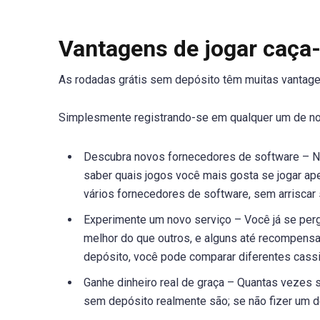
Vantagens de jogar caça-
As rodadas grátis sem depósito têm muitas vantage
Simplesmente registrando-se em qualquer um de nos
Descubra novos fornecedores de software – Nã
saber quais jogos você mais gosta se jogar a
vários fornecedores de software, sem arriscar
Experimente um novo serviço – Você já se per
melhor do que outros, e alguns até recompens
depósito, você pode comparar diferentes cass
Ganhe dinheiro real de graça – Quantas vezes 
sem depósito realmente são; se não fizer um de