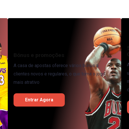
Bónus e promoções
A casa de apostas oferece vários bónus a
u
clientes novos e regulares, o que torna o jogo
n
mais atrativo
d
Entrar Agora