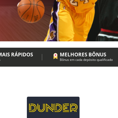
AIS RÁPIDOS
MELHORES BÔNUS
s
Bônus em cada depósito qualificado