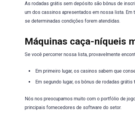
As rodadas grátis sem depósito são bônus de inscri
um dos cassinos apresentados em nossa lista. Em tr
se determinadas condições forem atendidas.
Máquinas caça-níqueis m
Se você percorrer nossa lista, provavelmente encon
Em primeiro lugar, os casinos sabem que conse
Em segundo lugar, os bônus de rodadas grátis 
Nós nos preocupamos muito com o portfólio de jog
principais fornecedores de software do setor.